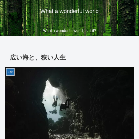
What a wonderful world
What a wonderful world, isn't it?
広い海と、狭い人生
Life