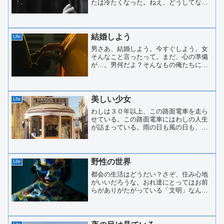
たは冷たくなった。ねえ、どうしてな
の？あら、嫌だ。傷は癒えたはずなの
に、このタンポポを見ていると、思い出
してしまったわ。あれからもう７年。こ
のタンポポの種のように、あな...
結婚しよう
Life
男さあ、結婚しよう。今すぐしよう。女
そんなこと言ったって。まだ、心の準備
が…。男何だよ？そんなもの俺たちに必
要か？愛があれば十分だろう？女愛だけ
ではだめなのよ。私に毎年、誕生日の贈
り物してくれる？旅行に連れて行ってく
れる？贅沢は言わないけど...
美しい少女
Life
わしは３０年以上、この路面電車を走ら
せている。この路面電車にはわしの人生
が詰まっている。雨の日も風の日も、こ
の路面電車と一緒にこの街を駆け抜けて
きた。雨の日と言えば、しずくだ。乗客
が持ち込む傘から垂れるしずくで路面電
車の床がびしょびしょにな...
野性の世界
Life
都会の生活はどうだい？さぞ、住み心地
がいいだろうな。おれ達にとってはお前
らがありがたがっている「文明」なんて
ものが無駄なことに思えてならねえ。コ
ンクリートに囲まれた部屋の中でぬくぬ
くと育ってきたお前らはそうやってく腐
っていくんだ。肉体も、そ...