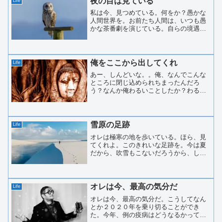
夜の目は見ている
Life
私は今、見つめている。何をか？愚かな
人間世界を。お前たち人間は、いつも愚
かな茶番劇を演じている。自らの境遇へ
の憎しみ。他人から愛されないことの悲
しみ。挙句の果てに、国と国との争い
だ。争いの理由は、いつも立派に飾られ
ている。正義。信念。歴史。...
俺をここから出してくれ
Life
あー、しんどいな。。俺、なんでこんな
ところに閉じ込められちまったんだろ
う？なんか俺わるいことしたか？わるい
ことしたんなら、言ってくれ！今、ここ
でざんげするから。神様ー！って俺も神
様のはしくれか。いやー、しかし、俺の
腕と足はどこへ行ったんだ？...
雪原の足跡
Life
オレは極寒の地を歩いている。ほら、見
てくれよ。このきれいな足跡を。今は夏
だから、吹雪もこないだろうから、しば
らくはこれらの足跡もそのまま残ってい
るだろうなあ。このまま消えてほしくな
いなあ。って、そうじゃないだろう。早
く消えてくれなきゃ、困る...
オレは今、最高の気分だ
Life
オレは今、最高の気分だ。こうしてなん
とか２０２０年を乗り切ることができ
た。今年、例の疫病はどうなるかって？