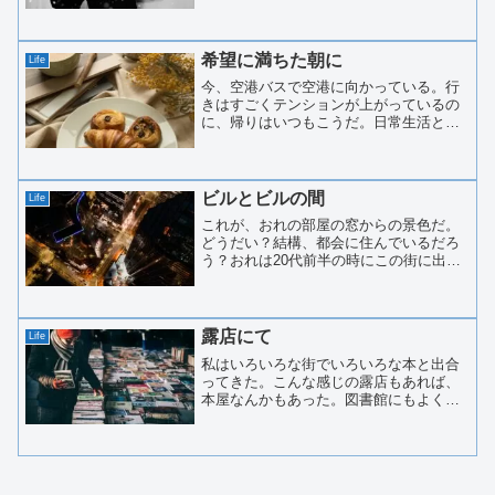
そんなことは「神のみぞ、知る」だ。今
はあのしんどかった一年を乗り切ったこ
とを、まずは、自分に誉めてやろう。そ
う言えば、昨年、ニューヨー...
希望に満ちた朝に
Life
今、空港バスで空港に向かっている。行
きはすごくテンションが上がっているの
に、帰りはいつもこうだ。日常生活とい
う狭い世界に引き戻される感覚。特に帰
りの空港バスの中では、そんな感覚がピ
ークを迎える。これほど、日常生活から
離れた所まできて、結局は...
ビルとビルの間
Life
これが、おれの部屋の窓からの景色だ。
どうだい？結構、都会に住んでいるだろ
う？おれは20代前半の時にこの街に出て
きた。あのころのおれは都会に出たくて
仕方なかった。田舎では井の中の蛙だっ
たから、自分の実力を世間に認めてもら
いたくて仕方なかった。...
露店にて
Life
私はいろいろな街でいろいろな本と出合
ってきた。こんな感じの露店もあれば、
本屋なんかもあった。図書館にもよく通
った。あまりにも通いすぎて図書館の受
付の女性に顔を覚えられたこともあった
っけ。だから、私の思い出はいつも本と
結びついている。それがい...