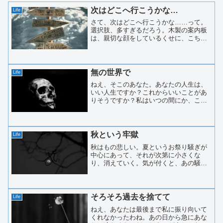
次はどこへ行こうかな…
Life
さて、次はどこへ行こうかな……って。
選択肢、多すぎるだろう。木製の案内板
は、親切な顔をしているくせに、こちら
の決断力を静かに試してくる。ミズリー
ナ湖。名前だけで、もう十分に美しい。
澄んだ水面に、山の影が落ちる光景を想
像するだけで、少し息を吸...
無の世界で
Life
ねえ、そこのあなた。あなたの人生は、
いい人生ですか？これからいいことがあ
りそうですか？私はいつの間にか、こん
な姿になってしまいました。こんな私で
も、昔は美男子でならしたものです。社
交界ではいつも輪の中心にいて、すべて
の情報は私を経由して伝わ...
秋という牢獄
Life
秋はもの悲しい。夏というお祭り騒ぎが
中心にあって、それが次第に小さくな
り、消えていく。気が付くと、あの騒が
しい季節はすでに過ぎ去っている。騒が
しさは煩わしいものだ。人間を含めたす
べての動物が「自分は生きているんだ」
という生々しさを嫌というほ...
そろそろ過去を捨てて
Life
ねえ、あなたは最後まで私に振り向いて
くれなかったわね。あの日から急にあな