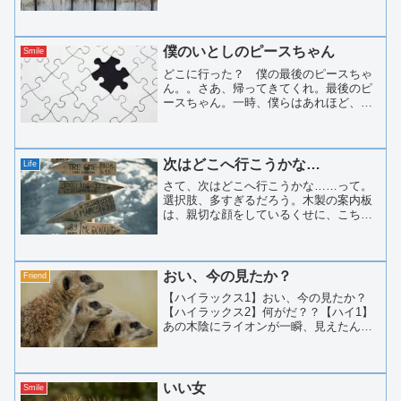
け？ 僕のハンサムな顔、堪能できた？
あれ？やばい。首が抜けないよ！？
僕のいとしのピースちゃん
Smile
どこに行った？ 僕の最後のピースちゃ
ん。。さあ、帰ってきてくれ。最後のピ
ースちゃん。一時、僕らはあれほど、う
まくやってたじゃないか。おお、ピース
ちゃん、あなたはどうしてピースちゃん
なの。。君がそこにいるだけで、僕らは
完璧になれる。どこのこと...
次はどこへ行こうかな…
Life
さて、次はどこへ行こうかな……って。
選択肢、多すぎるだろう。木製の案内板
は、親切な顔をしているくせに、こちら
の決断力を静かに試してくる。ミズリー
ナ湖。名前だけで、もう十分に美しい。
澄んだ水面に、山の影が落ちる光景を想
像するだけで、少し息を吸...
おい、今の見たか？
Friend
【ハイラックス1】おい、今の見たか？
【ハイラックス2】何がだ？？【ハイ1】
あの木陰にライオンが一瞬、見えたんだ
よ。【ハイ2】えっ、どの木陰だ？【ハイ
1】ほら、あの木陰だって！【ハイ2】だ
から、どの木陰だ？【ハイ1】よく見ろ
よ。シマウマが５頭...
いい女
Smile