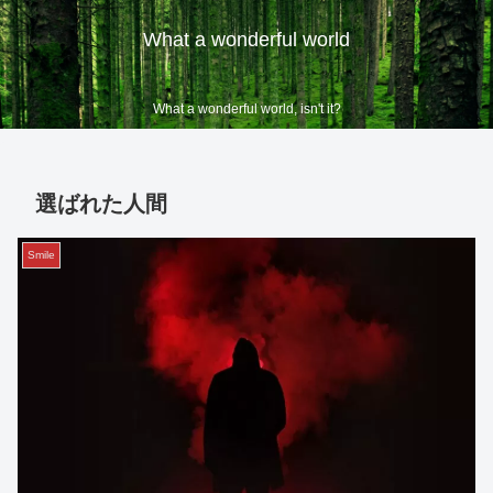
What a wonderful world
What a wonderful world, isn't it?
選ばれた人間
Smile