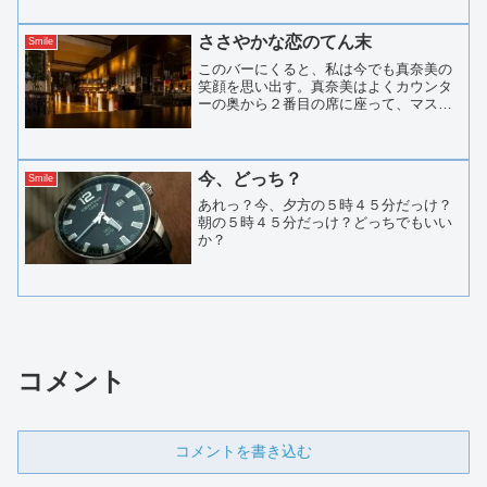
のありふれた涙は再び頬を伝って流れ
た。ついさっき、女が自分のハンカチを
使って涙をぬぐったばかりなの...
ささやかな恋のてん末
Smile
このバーにくると、私は今でも真奈美の
笑顔を思い出す。真奈美はよくカウンタ
ーの奥から２番目の席に座って、マスタ
ーと話し込んでいた。私は会社の帰りに
このバーに寄り、私の定位置、真奈美の
座っているカウンターの逆の奥から３番
目の席に座ってひとりちび...
今、どっち？
Smile
あれっ？今、夕方の５時４５分だっけ？
朝の５時４５分だっけ？どっちでもいい
か？
コメント
コメントを書き込む