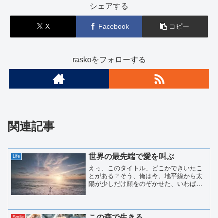
シェアする
X
Facebook
コピー
raskoをフォローする
関連記事
世界の最先端で愛を叫ぶ
Life
えっ、このタイトル、どこかできいたこ
とがある？そう、俺は今、地平線から太
陽が少しだけ顔をのぞかせた、いわば
「世界の最先端」にいるから、こんなタ
イトルにしてみた。どこかの小説のタイ
トルに似ているからって、気にしない、
気にしない。。さて、俺は一...
この森で生きる
Smile