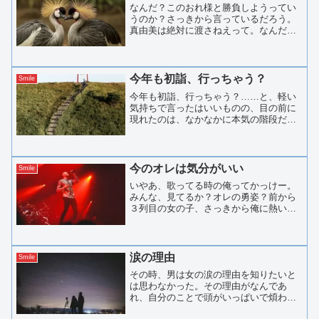
なんだ？このおれ様と勝負しようってい
うのか？さっきから言っているだろう。
真由美は絶対に渡さねえって。なんだ、
その鋭いくちばしでおれののどを突くつ
もりか。やってみろ。おれにだって、く
ちばしがあるんだぜ。そののどをえぐり
だしてやる！ちょっ、落ち...
今年も初詣、行っちゃう？
Smile
今年も初詣、行っちゃう？……と、軽い
気持ちで言ったはいいものの、目の前に
現れたのは、なかなかに本気の階段だっ
た。結構、段数あるなあ。数えていない
けれど、「まあまあ」では済まされない
やつだ。しかも、上に見えるのは鳥居だ
け。神社の屋根も、本殿ら...
今のオレは気分がいい
Smile
いやあ、歌ってる時の俺ってかっけー。
みんな、見てるか？オレの勇姿？前から
３列目の女の子、さっきから俺に熱い視
線を送ってきてるなあ。俺に気づいても
らおうとワーキャーいっちゃって。君の
ことはずっと気づいてたよ。なんてね！
後でマネージャーの田中に...
涙の理由
Smile
その時、男は女の涙の理由を知りたいと
は思わなかった。その理由がなんであ
れ、自分のことで頭がいっぱいで煩わし
いことには関わりたくなかったのだ。女