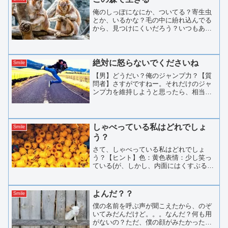
俺のしっぽになにか、ついてる？寄生虫
とか、いるかな？毛の中に紛れ込んでる
から、見つけにくいだろう？いつもあり
がとね。。後で、俺も君のしっぽチェッ
クするから。君とこの森で暮らし始め
て、はや１０年。この森に来たときは俺
らも若かった。右も左もわか...
絶対に怒らないでくださいね
Smile
【男】どうだい？俺のジャンプ力？【質
問者】さすがですねー。それだけのジャ
ンプ力を維持しようと思ったら、相当練
習が必要でしょう？【男】いやー、それ
ほどでも。まあ、毎日、2キロは走ってる
し、週に2,3時間ほど、筋トレをやってる
からね。【質問者】...
しゃべっている私はどれでしょ
Smile
う？
さて、しゃべっている私はどれでしょ
う？【ヒント】色：黄色表情：少し笑っ
ている(が、しかし、内面にはくすぶるも
の(※)を持っている。)頭の先端：穴が開
いている。首：穴が開いている。※ いま
はくすぶりだが、いつダイナマイト級に
よんだ？？
Smile
成長してもおかしく...
僕の名前を呼ぶ声が聞こえたから、のぞ
いてみだんだけど。。。なんだ？何も用
がないの？ただ、僕の顔がみたかっただ