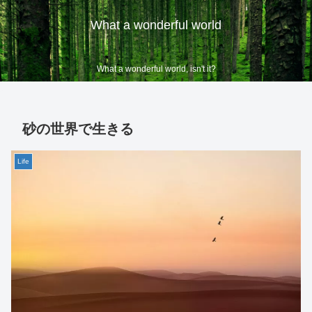
What a wonderful world
What a wonderful world, isn't it?
砂の世界で生きる
Life