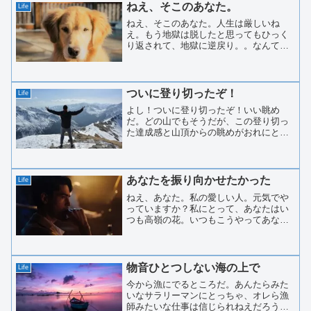
だ。スマホを開けば、聴...
ねえ、そこのあなた。
Life
ねえ、そこのあなた。人生は厳しいね
え。もう地獄は脱したと思ってもひっく
り返されて、地獄に逆戻り。。なんてこ
とはよくあることだ。なぜ、人生はこん
なに厳しいのか。。。おれはこんなにち
っぽけな犬だけど、ちょっと真剣に考え
てみたぜ。幸福とかの話にな...
ついに登り切ったぞ！
Life
よし！ついに登り切ったぞ！いい眺め
だ。どの山でもそうだが、この登り切っ
た達成感と山頂からの眺めがおれにとっ
てのご褒美だ。これがあるからやめられ
ない。また、次の山にチャレンジしたい
と思ってしまう。おれの年齢だと死ぬま
でに登れる山も限られている...
あなたを振り向かせたかった
Life
ねえ、あなた。私の愛しい人。元気でや
っていますか？私にとって、あなたはい
つも高嶺の花。いつもこうやってあなた
の横顔を眺めてたわね。今は踏ん切りが
ついたけど、一時期、私はあなたを私に
振り向かせようと必死だった。でも、あ
なたはいつも仕事、仕事…...
物音ひとつしない海の上で
Life
今から漁にでるところだ。あんたらみた
いなサラリーマンにとっちゃ、オレら漁
師みたいな仕事は信じられねえだろうな