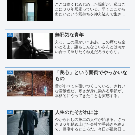
ここは暗くじめじめした場所だ。私はこ
こに３０年居座っている。早くここから
出たいという気持ちを抑え込んで生きて
きた。ときにはなじられ、もうここまま
生き続けるより、いっそ、首でもくくっ
たら。。なんて考えた時期もあった。ま
さに地獄のような日々だっ...
無邪気な青年
Life
えっ、この席かい？ああ、この席なら空
いとるよ。誰もこんなじいさんとは向か
い合って座りたくねえだろうからな。あ
んた、若いのに勇気があるのお。それと
も、怖いもの知らずか。たぶん、後者だ
ろうな。。あんたからは警戒心のかけら
も感じられん。それが若さ...
「良心」という面倒でやっかいな
Life
もの
雪がすべてを覆いつくしている。きれい
な雪景色だ。寒さが身に染みる季節が、
本格的にやってきたことを実感する。雪
はすべてをシンプルに見せる。すべてを
白で覆いつくしてくれるからだ。複雑な
もの、単純なもの。きれいなもの、汚い
人生のたそがれには
Life
もの。派手なもの、陰気な...
今からわしの第二の人生が始まる。さっ
き３０年勤め上げた会社で手続きを終え
て、帰宅するところだ。今日が最終日だ
った。朝食の時、妻がささやかな退職祝