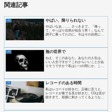
関連記事
やばい、降りられない
Life
やばいなあ……。さっきまで、「俺っ
て、やっぱり自然が似合う男！」なんて
調子に乗ってたのに、今はその自然に全
力で裏切られている。ことの発端は、そ
う、３時間前のこと。たまたま見つけた
この岩に、なんとなく「のぼってみたら
映えるかも」なんて軽いノリ...
無の世界で
Life
ねえ、そこのあなた。あなたの人生は、
いい人生ですか？これからいいことがあ
りそうですか？私はいつの間にか、こん
な姿になってしまいました。こんな私で
も、昔は美男子でならしたものです。社
交界ではいつも輪の中心にいて、すべて
の情報は私を経由して伝わ...
レコードのある時間
Life
私はレコードが好きだ。正確に言うと、
レコードが奏でる音が好きだ。CDは音が
鋭すぎて、鼓膜に刺さってくるような感
じがする。カセットテープなど、その存
在を知っている世代のほうが少なくなっ
てきている。もちろん、今の時代は便利