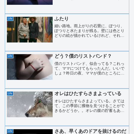
あ。今みたいな時間から荷物を積み込ん
で、深夜から漁を始めるんだ。辺りが暗
くなりだしたら、秘密の場所まで船をす
すめていく。そんな秘密の...
ふたり
Life
細い路地。雨上がりの石畳に、ぽつり、
ぽつりと水たまりが残る。壁には色とり
どりの絵が描かれているけれど、それを
目に留める人はいない。ただ、ふたり。
年老いた夫婦が、一本の傘の下に並んで
立っている。おじいさんは背筋を伸ば
し、古びた帽子の下から空を...
どう？僕のリストバンド？
Life
僕のリストバンド、似合ってる？これっ
て、ママにつけてもらったんだ。いいで
しょ？昨日の夜、ママが僕のところに来
て、こう言ったんだ。「さあ、坊や。こ
れが君のリストバンドよ。これで君の人
生は幸運に包まれる。よかったわね！」
幸運って何かな？ よくわ...
オレはひたすらさまよっている
Life
オレはひたすらさまよっている。さては
て、この季節に獲物を見つけることがで
きるかどうか。。オレの腹の貯蓄もあと
２，３日で尽きるだろう。それまでに見
つけられなかったら。。朽ち果てて土に
還るだけだ。不思議と恐怖心はない。死
んだらどうなるのか？あの...
さあ、早くあのドアを抜けるのだ
Life