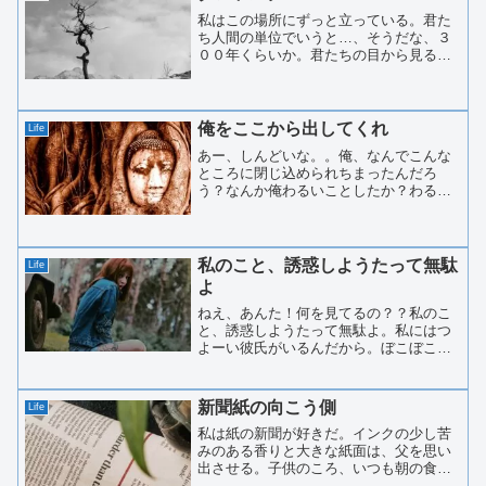
私はこの場所にずっと立っている。君た
ち人間の単位でいうと…、そうだな、３
００年くらいか。君たちの目から見る
と、ずいぶん寂しいところにつっ立って
いるなあと思うことだろう。昔は、この
辺りもうっそうと木が茂っていて、にぎ
やかだった…。その頃は、私...
俺をここから出してくれ
Life
あー、しんどいな。。俺、なんでこんな
ところに閉じ込められちまったんだろ
う？なんか俺わるいことしたか？わるい
ことしたんなら、言ってくれ！今、ここ
でざんげするから。神様ー！って俺も神
様のはしくれか。いやー、しかし、俺の
腕と足はどこへ行ったんだ？...
私のこと、誘惑しようたって無駄
Life
よ
ねえ、あんた！何を見てるの？？私のこ
と、誘惑しようたって無駄よ。私にはつ
よーい彼氏がいるんだから。ぼこぼこに
されたって知らないんだから。彼氏は今
どこにいるんだって？後ろのトレーラー
にいるわよ。。。今すぐ呼んできたって
新聞紙の向こう側
Life
いいのよ。嘘よ。。嘘あん...
私は紙の新聞が好きだ。インクの少し苦
みのある香りと大きな紙面は、父を思い
出させる。子供のころ、いつも朝の食卓
で、大きな紙面越しにのぞく父の真剣な