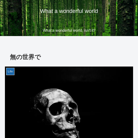
What a wonderful world
What a wonderful world, isn't it?
無の世界で
Life