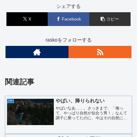
シェアする
X
Facebook
コピー
raskoをフォローする
関連記事
やばい、降りられない
Life
やばいなあ……。さっきまで、「俺っ
て、やっぱり自然が似合う男！」なんて
調子に乗ってたのに、今はその自然に全
力で裏切られている。ことの発端は、そ
う、３時間前のこと。たまたま見つけた
この岩に、なんとなく「のぼってみたら