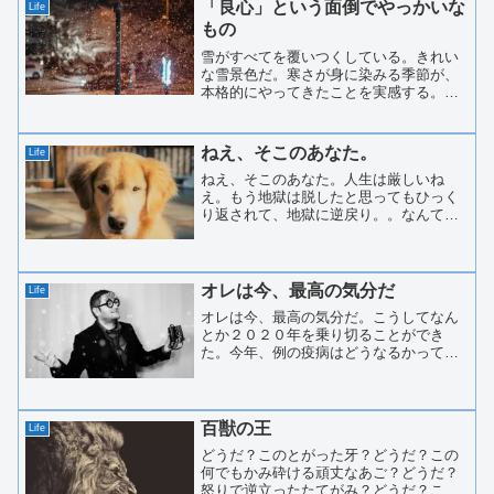
映えるかも」なんて軽いノリ...
「良心」という面倒でやっかいな
Life
もの
雪がすべてを覆いつくしている。きれい
な雪景色だ。寒さが身に染みる季節が、
本格的にやってきたことを実感する。雪
はすべてをシンプルに見せる。すべてを
白で覆いつくしてくれるからだ。複雑な
もの、単純なもの。きれいなもの、汚い
ねえ、そこのあなた。
Life
もの。派手なもの、陰気な...
ねえ、そこのあなた。人生は厳しいね
え。もう地獄は脱したと思ってもひっく
り返されて、地獄に逆戻り。。なんてこ
とはよくあることだ。なぜ、人生はこん
なに厳しいのか。。。おれはこんなにち
っぽけな犬だけど、ちょっと真剣に考え
てみたぜ。幸福とかの話にな...
オレは今、最高の気分だ
Life
オレは今、最高の気分だ。こうしてなん
とか２０２０年を乗り切ることができ
た。今年、例の疫病はどうなるかって？
そんなことは「神のみぞ、知る」だ。今
はあのしんどかった一年を乗り切ったこ
とを、まずは、自分に誉めてやろう。そ
う言えば、昨年、ニューヨー...
百獣の王
Life
どうだ？このとがった牙？どうだ？この
何でもかみ砕ける頑丈なあご？どうだ？
怒りで逆立ったたてがみ？どうだ？この