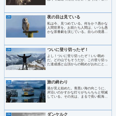
オレの百獣の王のオーラは？こわいだろ
う？正直に言えって。オレのことが怖い
からと言って、誰もお前を責めやしな
い。なぜなら、オレは百獣の...
夜の目は見ている
Life
私は今、見つめている。何をか？愚かな
人間世界を。お前たち人間は、いつも愚
かな茶番劇を演じている。自らの境遇へ
の憎しみ。他人から愛されないことの悲
しみ。挙句の果てに、国と国との争い
だ。争いの理由は、いつも立派に飾られ
ている。正義。信念。歴史。...
ついに登り切ったぞ！
Life
よし！ついに登り切ったぞ！いい眺め
だ。どの山でもそうだが、この登り切っ
た達成感と山頂からの眺めがおれにとっ
てのご褒美だ。これがあるからやめられ
ない。また、次の山にチャレンジしたい
と思ってしまう。おれの年齢だと死ぬま
でに登れる山も限られている...
旅の終わり
Life
港が見え始めた。青黒い海の向こうに、
岸沿いのかすかな灯りがちらちらと明滅
している。その光は、まるで長い航海を
終えた者たちを優しく迎えるようで、男
にとってはどこかロマンティックに感じ
られた。「もうすぐだね」と、男は目を
細めて言った。船の甲板に...
ダンケルク
Life