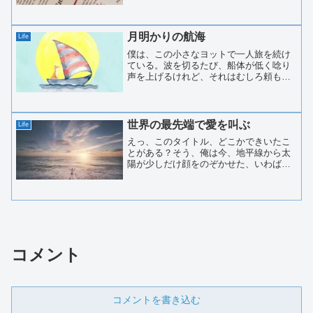
まなざしは、私にとって、あこがれだっ
た。大人の世界を、一瞬でも感じること
ができたからだ。冷たくて...
月明かりの航海
Life
僕は、この小さなヨットで一人旅を続け
ている。波を切るたび、船体が低く唸り
声を上げるけれど、それはむしろ頼もし
さの証だ。「こんな小さな船で、どこま
で行けるんだ？」って？ふふ、案外、ず
っと遠くまで行けるものさ。この旅も、
もう5日目。嵐の夜も、静...
世界の最先端で愛を叫ぶ
Life
えっ、このタイトル、どこかできいたこ
とがある？そう、俺は今、地平線から太
陽が少しだけ顔をのぞかせた、いわば
「世界の最先端」にいるから、こんなタ
イトルにしてみた。どこかの小説のタイ
トルに似ているからって、気にしない、
気にしない。。さて、俺は一...
コメント
コメントを書き込む