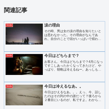
関連記事
涙の理由
Smile
その時、男は女の涙の理由を知りたいと
は思わなかった。その理由がなんであ
れ、自分のことで頭がいっぱいで煩わし
いことには関わりたくなかったのだ。女
のありふれた涙は再び頬を伝って流れ
た。ついさっき、女が自分のハンカチを
使って涙をぬぐったばかりなの...
今日はどちらまで？
Smile
お客さん、今日はどちらまで？4月になっ
てすこしあったかくなってきたけど、や
っぱり、朝晩は冷えるねー。あっしもこ
の稼業、２０年ちかくやってるんだけ
ど、冷えるのだけは慣れないね。一生、
慣れることなんてないかもね。ところ
で、お客さん、さっきの場所...
今日は冷えるなあ。。
Smile
今日はひえるなあ。。。えっ、今、話し
たのはその列の中の誰だって？後ろから
２番目にいるのが、私ですよ。わからな
いかなあ。この列の中で一番イケメンの
やつですよ！顔が見えないって？それは