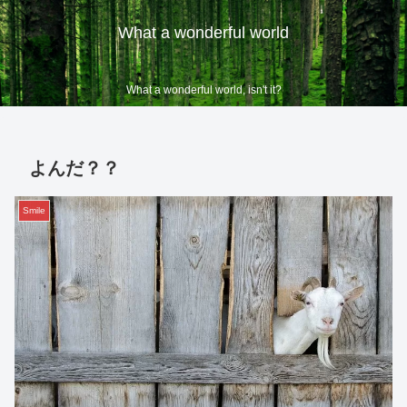
What a wonderful world
What a wonderful world, isn't it?
よんだ？？
Smile