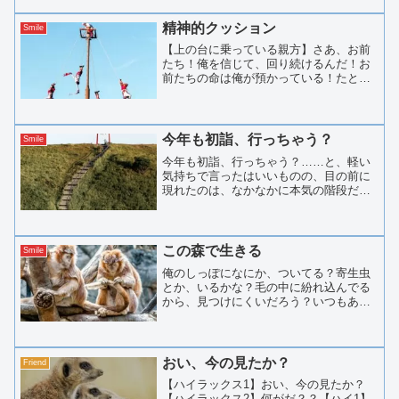
仕方がない。あなたにこのイケメンっぷ
りを見せることができたら...
精神的クッション
Smile
【上の台に乗っている親方】さあ、お前
たち！俺を信じて、回り続けるんだ！お
前たちの命は俺が預かっている！たとえ
ロープが切れても、俺がジャンプして、
地上でクッションになってやる！だか
ら、思いっきり回れ！【回っている人
１】ねえ、あの親方、信じられ...
今年も初詣、行っちゃう？
Smile
今年も初詣、行っちゃう？……と、軽い
気持ちで言ったはいいものの、目の前に
現れたのは、なかなかに本気の階段だっ
た。結構、段数あるなあ。数えていない
けれど、「まあまあ」では済まされない
やつだ。しかも、上に見えるのは鳥居だ
け。神社の屋根も、本殿ら...
この森で生きる
Smile
俺のしっぽになにか、ついてる？寄生虫
とか、いるかな？毛の中に紛れ込んでる
から、見つけにくいだろう？いつもあり
がとね。。後で、俺も君のしっぽチェッ
クするから。君とこの森で暮らし始め
て、はや１０年。この森に来たときは俺
らも若かった。右も左もわか...
おい、今の見たか？
Friend
【ハイラックス1】おい、今の見たか？
【ハイラックス2】何がだ？？【ハイ1】