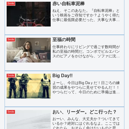
完璧になれる。どこのこと...
赤い自転車泥棒
Smile
ねえ、そこのあなた。『自転車泥棒』と
いう映画をご存知ですか？ようやく得た
仕事に最低限必要だった、大事な大事な
自転車を盗まれた男の話です。さあ、こ
の赤い自転車を見てください。細いフレ
ーム。少し頼りない前カゴ。けれど、町
を走るにはちょうどいい軽...
至福の時間
Smile
仕事終わりにリビングで過ごす数時間が
私の至福の時間だ。コンポでビルエバン
スのピアノをかけながら、ソファに沈み
込む。お気に入りのカップに少し濃いめ
のコーヒーを淹れて、足なんてこんな感
じで思いっきり伸ばしちゃう。お店でこ
んなことをすると、すぐに...
Big Day!!
Smile
よーし、今日はBig Daｙだ！日ごろの練
習の成果をやつらに見せてやるんだ！！
やつらだって、今日のために準備は進め
ているだろう。しかし、俺たちはやつら
以上に練習に練習を重ねてきた。血ヘド
を吐くぐらいに。。。って、おい！！！
お前、なんだその格...
おい、リーダー。どこ行った？
Smile
おーい、みんな、大丈夫か？ついてきて
いるか？絶対にはぐれるなよ。ここでは
ぐれたら、おそらく命はないものと思