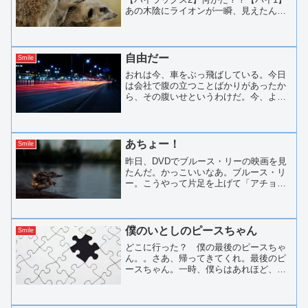
あの木陰にライオンが一瞬、見えたんだ
よ。【ハイ2】えっ、どの木陰だ？【ハイ
1】ほら、あの木陰だって！【ハイ2】だ
から、どの木陰だ？【ハイ1】よく見ろ
よ。シマウマが５頭...
自由だー
Smile
おれは今、車をぶっ飛ばしている。今日
は会社で腹の立つことばかりがあったか
ら、その腹いせというわけだ。今、よう
やく会社から解放された。おれはこの瞬
間がたまらなく好きだ。「自由だ―」と
叫びたい気分だ。光の速さで街並みが後
ろに遠ざかっていく。この...
あちょー！
Smile
昨日、DVDでブルース・リーの映画を見
たんだ。かっこいいなあ。ブルース・リ
ー。こうやって片足を上げて「アチョ
ー」って。どう？様になってる？五重塔
のそれぞれの階で待ち受けている敵と戦
いながら、塔を登っていくんだ。それで
最後の決めのポーズはこれ...
僕のいとしのピースちゃん
Smile
どこに行った？ 僕の最後のピースちゃ
ん。。さあ、帰ってきてくれ。最後のピ
ースちゃん。一時、僕らはあれほど、う
まくやってたじゃないか。おお、ピース
ちゃん、あなたはどうしてピースちゃん
なの。。君がそこにいるだけで、僕らは